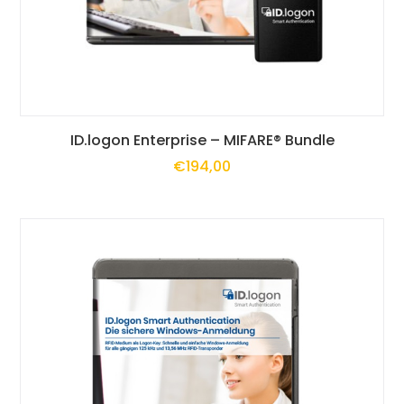
der
Produktseite
gewählt
Dieses
werden
ID.logon Enterprise – MIFARE® Bundle
€
194,00
Produkt
weist
mehrere
Varianten
auf.
Die
Optionen