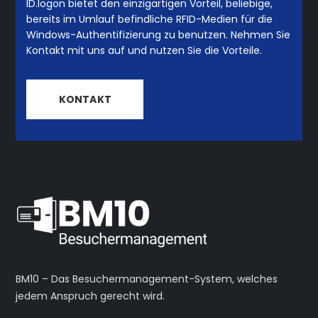
ID.logon bietet den einzigartigen Vorteil, beliebige,
Die
bereits im Umlauf befindliche RFID-Medien für die
Optionen
Windows-Authentifizierung zu benutzen. Nehmen Sie
Kontakt mit uns auf und nutzen Sie die Vorteile.
können
auf
KONTAKT
der
Produktseite
gewählt
werden
BM10 – Das Besuchermanagement-System, welches
jedem Anspruch gerecht wird.