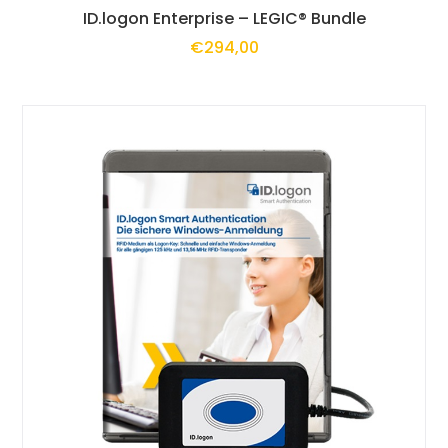
Dieses
ID.logon Enterprise – LEGIC® Bundle
€
294,00
Produkt
weist
mehrere
Varianten
auf.
Die
Optionen
können
auf
der