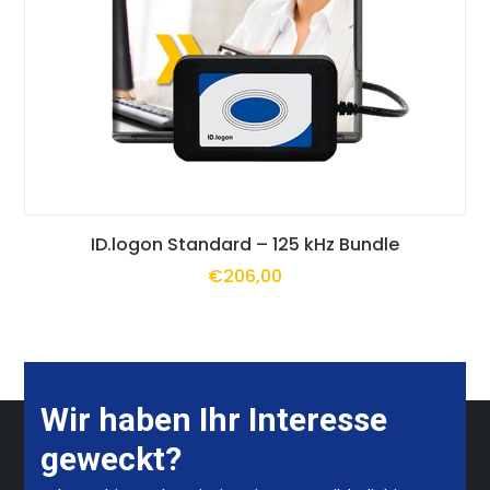
können
auf
der
Produktseite
gewählt
Dieses
werden
ID.logon Standard – 125 kHz Bundle
€
206,00
Produkt
weist
mehrere
Varianten
Wir haben Ihr Interesse
geweckt?
auf.