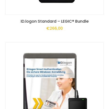
Produktseite
gewählt
Dieses
werden
ID.logon Standard – LEGIC® Bundle
€
266,00
Produkt
weist
mehrere
Varianten
auf.
Die
Optionen
können
auf