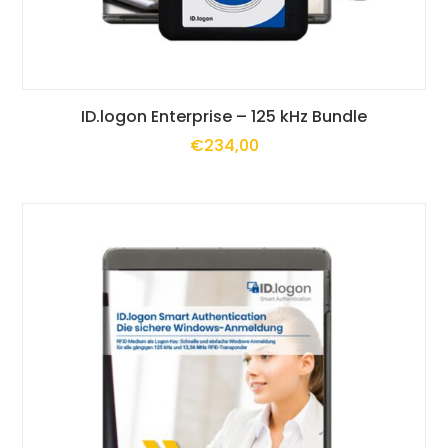
Produktseite
gewählt
Dieses
werden
ID.logon Enterprise – 125 kHz Bundle
€
234,00
Produkt
weist
mehrere
Varianten
auf.
Die
Optionen
können