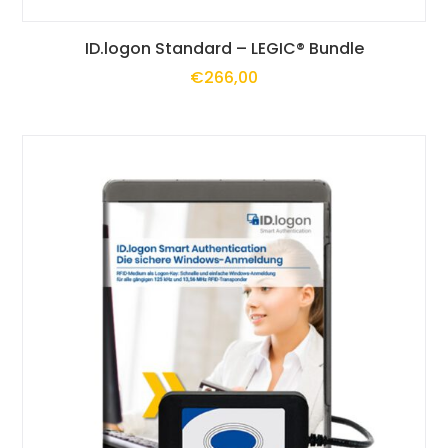
Dieses
ID.logon Standard – LEGIC® Bundle
€
266,00
Produkt
weist
mehrere
Varianten
auf.
Die
Optionen
können
auf
der