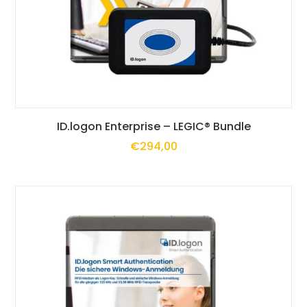
auf
der
Produktseite
gewählt
Dieses
werden
ID.logon Enterprise – LEGIC® Bundle
€
294,00
Produkt
weist
mehrere
Varianten
auf.
Die