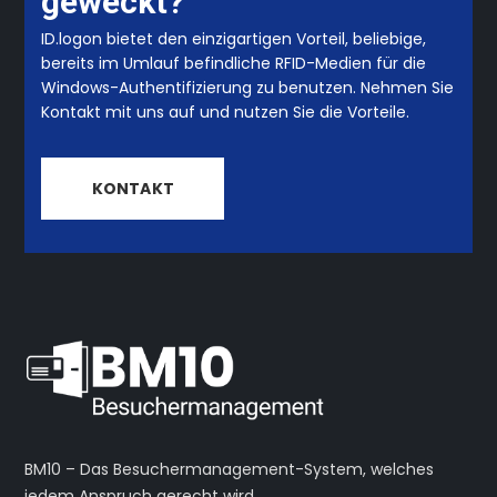
geweckt?
ID.logon bietet den einzigartigen Vorteil, beliebige,
Die
bereits im Umlauf befindliche RFID-Medien für die
Optionen
Windows-Authentifizierung zu benutzen. Nehmen Sie
Kontakt mit uns auf und nutzen Sie die Vorteile.
können
auf
KONTAKT
der
Produktseite
gewählt
werden
BM10 – Das Besuchermanagement-System, welches
jedem Anspruch gerecht wird.