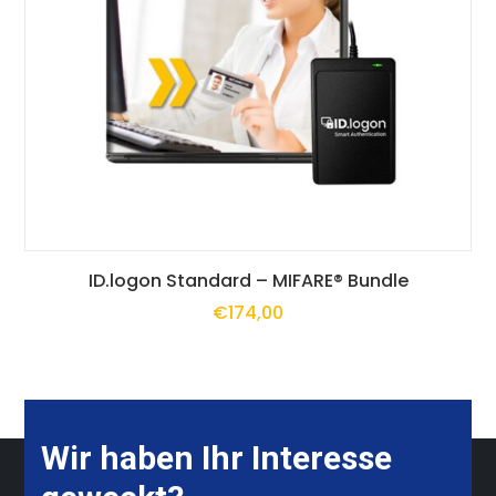
Optionen
können
auf
der
Produktseite
gewählt
Dieses
werden
ID.logon Standard – MIFARE® Bundle
€
174,00
Produkt
weist
mehrere
Varianten
Wir haben Ihr Interesse
auf.