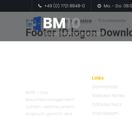
+49 (0) 7721 8848-0
Mo. - Do. 08:0
11. April 2019
by
Benz Jessica
0 Comments
Footer ID.logon Downl
Links
Downloads
BM10 – Das
Release Notes
Besuchermanagement-
Datenschutz
System, welches jedem
Impressum
Anspruch gerecht wird.