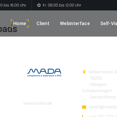
0 bis 16:00 Uhr
Fr. 08:00 bis 12:00 Uhr
Home
Client
Webinterface
Self-Vis
oads
Hinterhofen 4
78052
Villingen-
MADA Marx
Schwenningen
Datentechnik GmbH
Deutschland
www.mada.de
bm10@mada.
+49 (0) 7721 